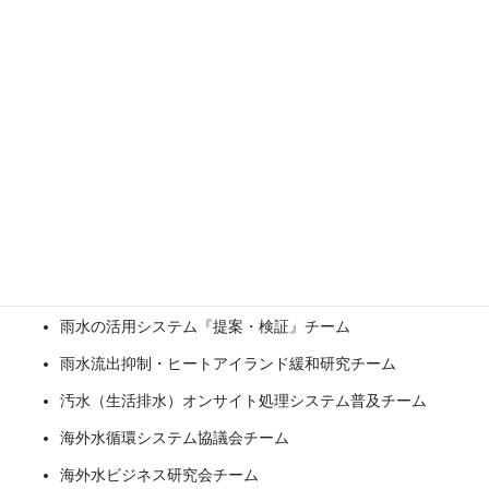
される．
行動チーム一覧(五十音順)
アジア・パシフィック水道技術情報ステーション
亜臨海水技術活用・資源循環産業チーム
生命（いのち）の水・日本
生ける水チーム
インドチーム
雨水・土・みどりの再生チーム
雨水の活用システム『提案・検証』チーム
雨水流出抑制・ヒートアイランド緩和研究チーム
汚水（生活排水）オンサイト処理システム普及チーム
海外水循環システム協議会チーム
海外水ビジネス研究会チーム