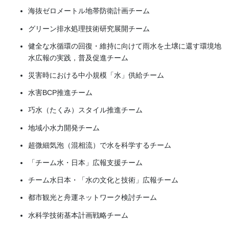
海抜ゼロメートル地帯防衛計画チーム
グリーン排水処理技術研究展開チーム
健全な水循環の回復・維持に向けて雨水を土壌に還す環境地
水広報の実践，普及促進チーム
災害時における中小規模「水」供給チーム
水害BCP推進チーム
巧水（たくみ）スタイル推進チーム
地域小水力開発チーム
超微細気泡（混相流）で水を科学するチーム
「チーム水・日本」広報支援チーム
チーム水日本・「水の文化と技術」広報チーム
都市観光と舟運ネットワーク検討チーム
水科学技術基本計画戦略チーム