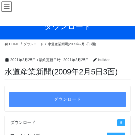
コ
ナ
ン
ビ
テ
ゲ
ン
ー
ダウンロード
ツ
シ
へ
ョ
ス
ン
HOME
ダウンロード
水道産業新聞(2009年2月5日3面)
キ
に
ッ
移
プ
動
2021年3月25日
/ 最終更新日時 :
2021年3月25日
builder
水道産業新聞(2009年2月5日3面)
ダウンロード
ダウンロード
5