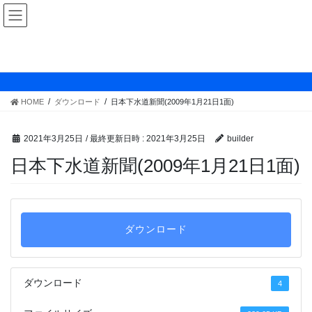
コ
ナ
ン
ビ
テ
ゲ
ン
ー
ダウンロード
ツ
シ
へ
ョ
ス
ン
HOME
ダウンロード
日本下水道新聞(2009年1月21日1面)
キ
に
ッ
移
プ
動
2021年3月25日
/ 最終更新日時 :
2021年3月25日
builder
日本下水道新聞(2009年1月21日1面)
ダウンロード
ダウンロード
4