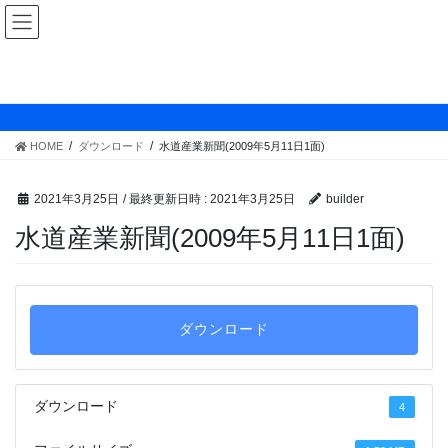
コ
ナ
ン
ビ
テ
ゲ
ン
ー
ダウンロード
ツ
シ
へ
ョ
ス
ン
HOME
ダウンロード
水道産業新聞(2009年5月11日1面)
キ
に
ッ
移
プ
動
2021年3月25日
/ 最終更新日時 :
2021年3月25日
builder
水道産業新聞(2009年5月11日1面)
ダウンロード
ダウンロード
4